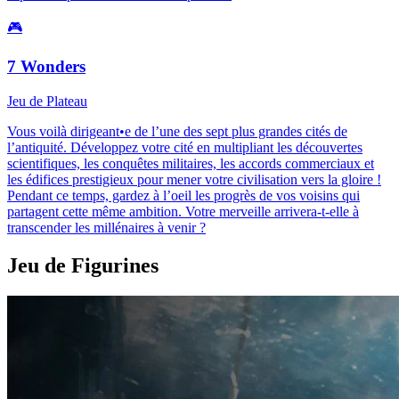
🎮
7 Wonders
Jeu de Plateau
Vous voilà dirigeant•e de l’une des sept plus grandes cités de
l’antiquité. Développez votre cité en multipliant les découvertes
scientifiques, les conquêtes militaires, les accords commerciaux et
les édifices prestigieux pour mener votre civilisation vers la gloire !
Pendant ce temps, gardez à l’oeil les progrès de vos voisins qui
partagent cette même ambition. Votre merveille arrivera-t-elle à
transcender les millénaires à venir ?
Jeu de Figurines