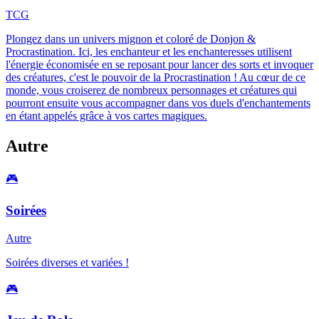
TCG
Plongez dans un univers mignon et coloré de Donjon &
Procrastination. Ici, les enchanteur et les enchanteresses utilisent
l'énergie économisée en se reposant pour lancer des sorts et invoquer
des créatures, c'est le pouvoir de la Procrastination ! Au cœur de ce
monde, vous croiserez de nombreux personnages et créatures qui
pourront ensuite vous accompagner dans vos duels d'enchantements
en étant appelés grâce à vos cartes magiques.
Autre
🎮
Soirées
Autre
Soirées diverses et variées !
🎮