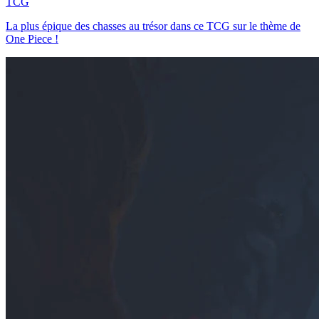
TCG
La plus épique des chasses au trésor dans ce TCG sur le thème de
One Piece !