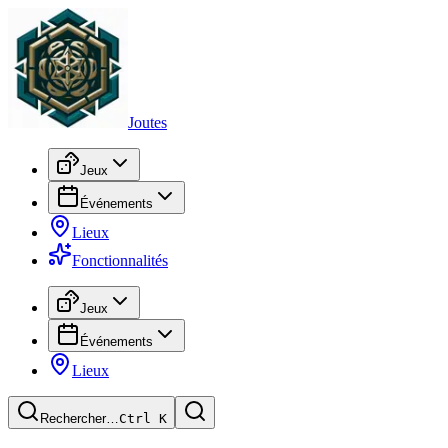
Joutes
Jeux
Événements
Lieux
Fonctionnalités
Jeux
Événements
Lieux
Rechercher…
Ctrl
K