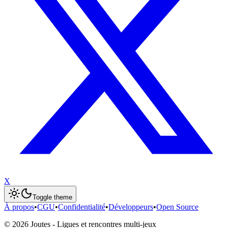
X
Toggle theme
À propos
•
CGU
•
Confidentialité
•
Développeurs
•
Open Source
©
2026
Joutes - Ligues et rencontres multi-jeux