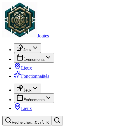
Joutes
Jeux
Événements
Lieux
Fonctionnalités
Jeux
Événements
Lieux
Rechercher…
Ctrl
K