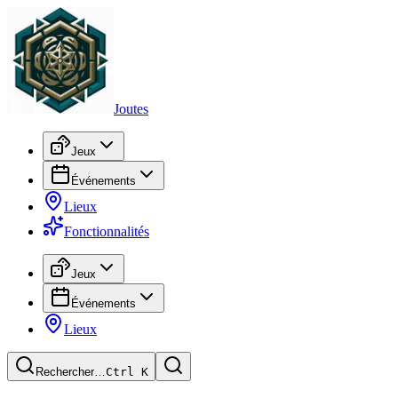
Joutes
Jeux
Événements
Lieux
Fonctionnalités
Jeux
Événements
Lieux
Rechercher…
Ctrl
K