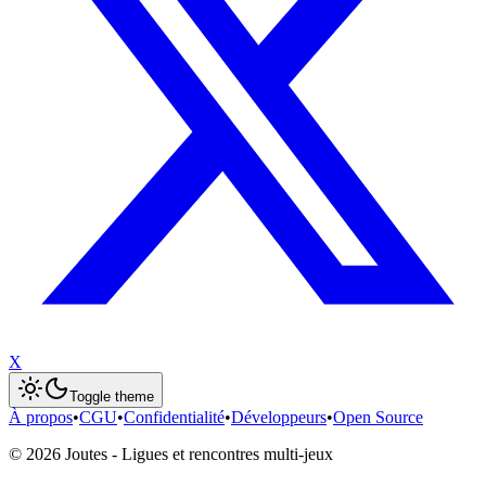
X
Toggle theme
À propos
•
CGU
•
Confidentialité
•
Développeurs
•
Open Source
©
2026
Joutes - Ligues et rencontres multi-jeux